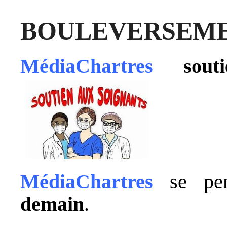
BOULEVERSEM
MédiaChartres
sou
MédiaChartres
se pe
demain
.