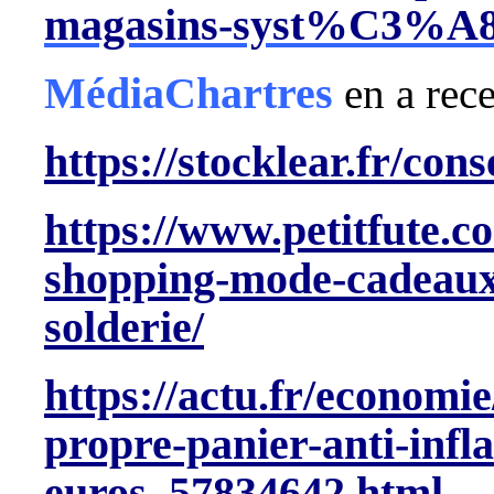
magasins-syst%C3%A
MédiaChartres
en a rec
https://stocklear.fr/con
https://www.petitfute.c
shopping-mode-cadeaux
solderie/
https://actu.fr/economi
propre-panier-anti-infla
euros_57834642.html