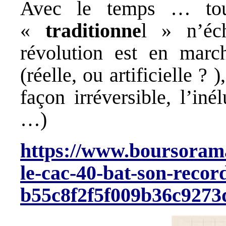
Avec le temps … tou
«
traditionne
l » n’éc
révolution est en march
(réelle, ou artificielle ? 
façon irréversible, l’in
…)
https://www.boursorama
le-cac-40-bat-son-recor
b55c8f2f5f009b36c9273