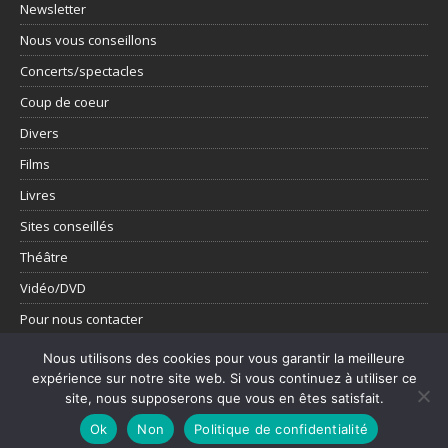
Newsletter
Nous vous conseillons
Concerts/spectacles
Coup de coeur
Divers
Films
Livres
Sites conseillés
Théâtre
Vidéo/DVD
Pour nous contacter
Présentation
Nous utilisons des cookies pour vous garantir la meilleure
expérience sur notre site web. Si vous continuez à utiliser ce
Tous les articles
site, nous supposerons que vous en êtes satisfait.
Ok
Non
Politique de confidentialité
Copyright © 2026 | Thème WordPress par
MH Themes