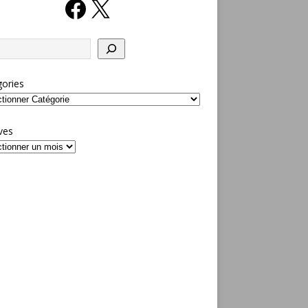
ories
ves