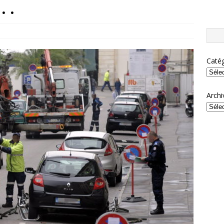
 .
Catég
Archi