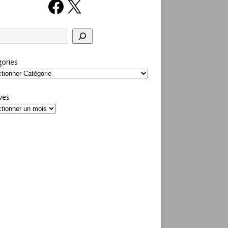
ories
ves