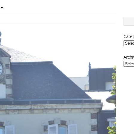
.
Catég
Archi