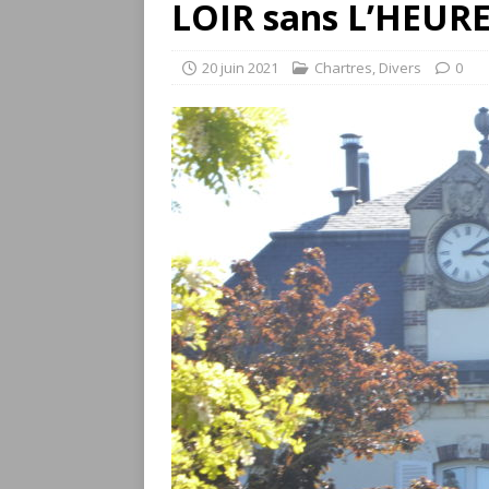
LOIR sans L’HEURE
20 juin 2021
Chartres
,
Divers
0