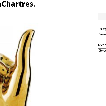
aChartres.
Catég
Archi