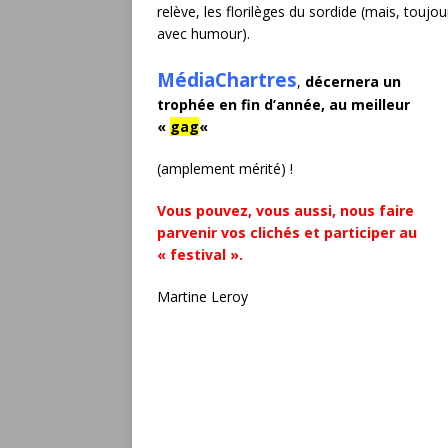
relève, les florilèges du sordide (mais, toujou
avec humour).
MédiaChartres
,
décernera un
trophée en fin d’année, au meilleur
«
gag
«
(amplement mérité) !
Vous pouvez, vous aussi, nous faire
parvenir vos clichés et participer au
« festival ».
Martine Leroy