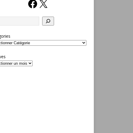
ories
ves