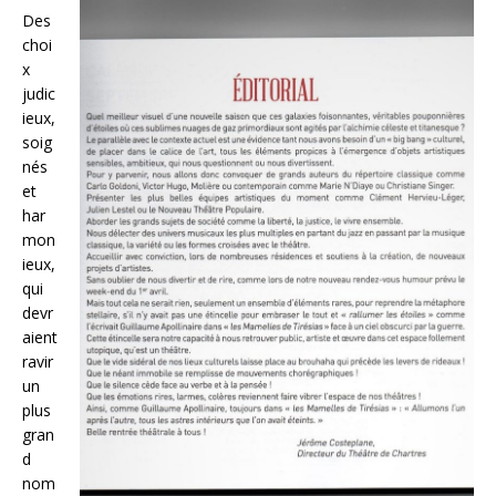
Des
choi
x
judic
ieux,
soig
nés
et
har
mon
ieux,
qui
devr
aient
ravir
un
plus
gran
d
nom