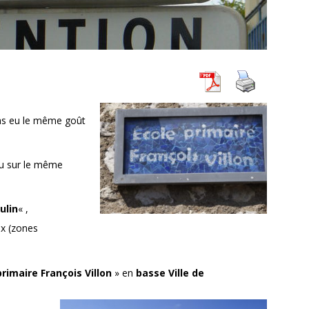
pas eu le même goût
eu sur le même
ulin
« ,
ux (zones
primaire François Villon
» en
basse Ville de
.