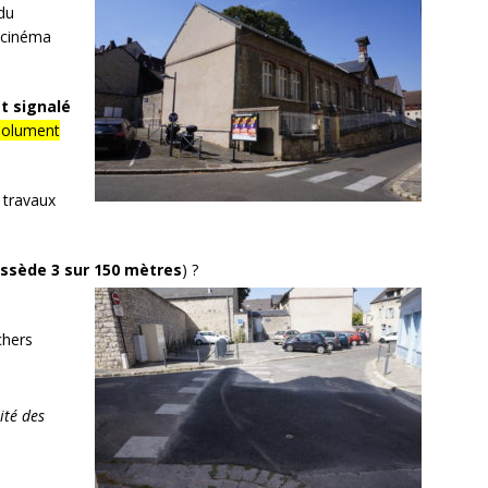
du
e cinéma
st signalé
solument
 travaux
ossède 3 sur 150 mètres
) ?
 chers
ité des