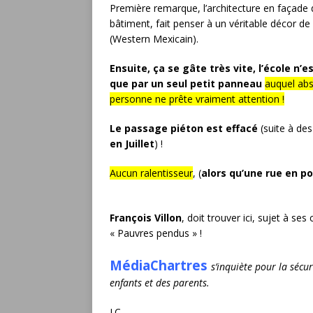
Première remarque, l’architecture en façade 
bâtiment, fait penser à un véritable décor d
(Western Mexicain).
Ensuite, ça se gâte très vite, l’école n’e
que par un seul petit panneau
auquel ab
personne ne prête vraiment attention !
Le passage piéton est effacé
(suite à des
en Juillet
) !
Aucun ralentisseur
, (
alors qu’une rue en p
François Villon
, doit trouver ici, sujet à ses
« Pauvres pendus » !
MédiaChartres
s’inquiète pour la sécur
enfants et des parents.
J.C