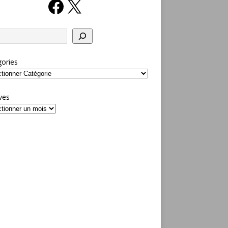
ories
ves