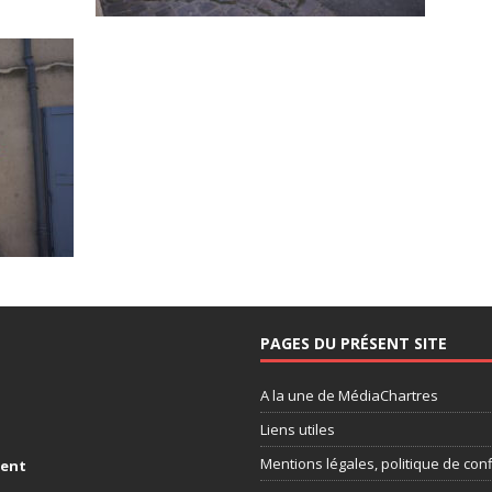
PAGES DU PRÉSENT SITE
A la une de MédiaChartres
Liens utiles
Mentions légales, politique de conf
ment