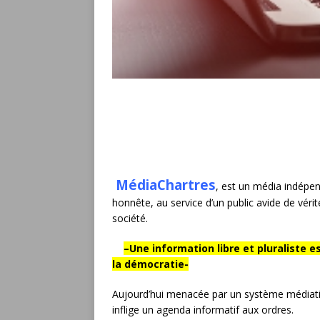
MédiaChartres
, est un média indépend
honnête, au
service d’un public avide de vérit
société.
–
Une information libre et pluraliste es
la démocratie-
Aujourd’hui menacée par un système médiat
inflige un agenda informatif aux ordres.