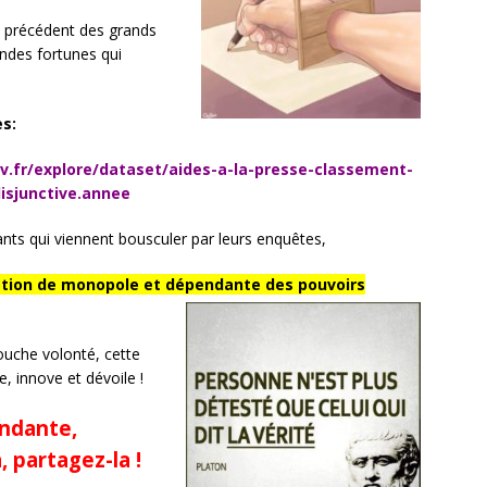
s précédent des grands
ndes fortunes qui
es:
v.fr/explore/dataset/aides-a-la-presse-classement-
isjunctive.annee
ants qui viennent bousculer par leurs enquêtes,
ation de monopole et dépendante des pouvoirs
ouche volonté, cette
, innove et dévoile !
endante,
, partagez-la !