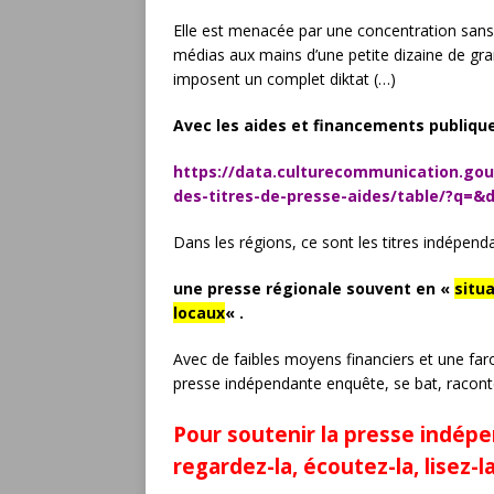
Elle est menacée par une concentration san
médias aux mains d’une petite dizaine de gra
imposent un complet diktat (…)
Avec les aides et financements publiqu
https://data.culturecommunication.gou
des-titres-de-presse-aides/table/?q=&d
Dans les régions, ce sont les titres indépend
une presse régionale souvent en «
situ
locaux
« .
Avec de faibles moyens financiers et une far
presse indépendante enquête, se bat, raconte
Pour soutenir la presse indép
regardez-la, écoutez-la, lisez-la