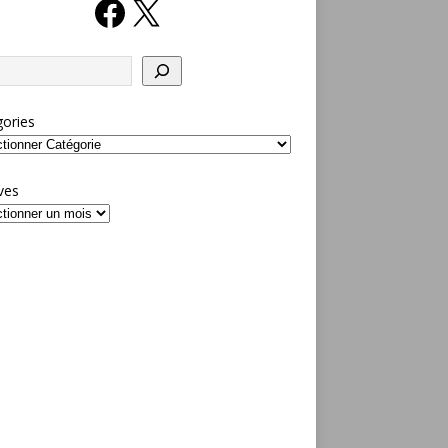
ories
ves