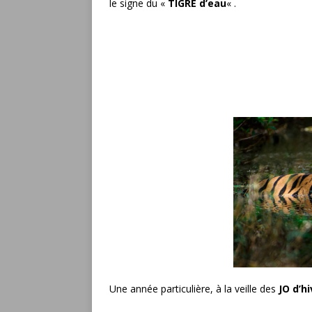
le signe du «
TIGRE d’eau
« .
Une année particulière, à la veille des
JO d’h