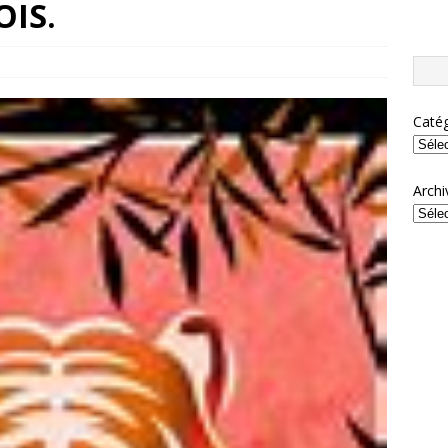
IS.
Catég
Archi