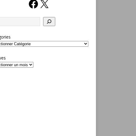
ories
ves