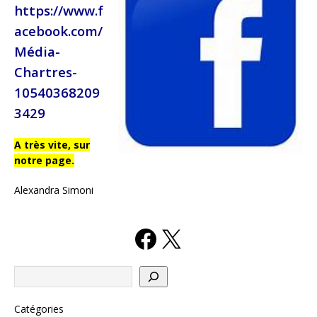
https://www.f
acebook.com/
Média-
Chartres-
10540368209
3429
A très vite, sur
notre page.
Alexandra Simoni
Catégories