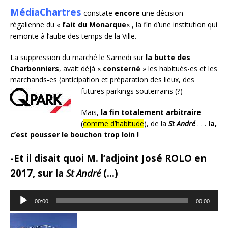
MédiaChartres
constate
encore
une décision
régalienne du «
fait du Monarque
« , la fin d’une institution qui
remonte à l’aube des temps de la Ville.
La suppression du marché le Samedi sur
la butte des
Charbonniers
, avait déjà «
consterné
» les habitués-es et les
marchands-es (anticipation et préparation des lieux, des
futures parkings souterrains (?)
Mais,
la fin totalement arbitraire
(
comme d’habitude
), de la
St André
. . .
la,
c’est pousser le bouchon trop loin !
-Et il disait quoi M. l’adjoint José ROLO en
2017, sur la
St André
(…)
Lecteur
00:00
00:00
audio