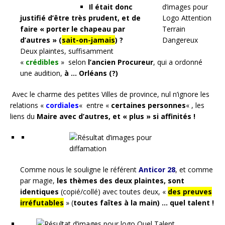
Il était donc
justifié d’être très prudent, et de
faire « porter le chapeau par
d’autres » (
sait-on-jamais
) ?
Deux plaintes, suffisamment
«
crédibles
» selon
l’ancien Procureur
, qui a ordonné
une audition,
à … Orléans (?)
Avec le charme des petites Villes de province, nul n’ignore les
relations «
cordiales
«
entre «
certaines personnes
« , les
liens du
Maire
avec d’autres, et « plus » si affinités !
Comme nous le souligne le référent
Anticor 28
, et comme
par magie,
les thèmes des deux plaintes, sont
identiques
(copié/collé) avec toutes deux, «
des preuves
irréfutables
» (
toutes faîtes à la main) …
quel talent !