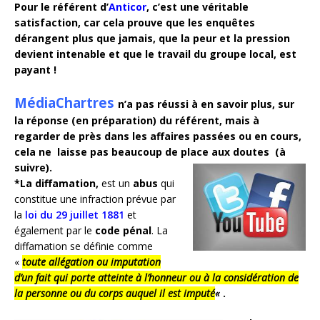
Pour le référent d’
Anticor
, c’est une véritable
satisfaction, car cela prouve que les enquêtes
dérangent plus que jamais, que la peur et la pression
devient
intenable et que le travail du groupe local, est
payant !
MédiaChartres
n’a pas réussi à en savoir plus, sur
la réponse (en préparation) du référent, mais à
regarder de près dans les affaires
passées ou en cours,
cela ne laisse pas beaucoup de place aux doutes (à
suivre).
*La diffamation,
est un
abus
qui
constitue une infraction prévue par
la
loi du 29 juillet 1881
et
également par le
code
pénal
. La
diffamation se définie comme
«
toute
allégation ou imputation
d’un fait
qui porte atteinte à l’honneur
ou à la considération
de
la personne ou du corps auquel il est imputé
«
.