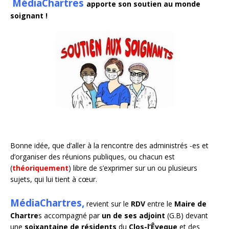
MédiaChartres
apporte son soutien au monde
soignant !
Bonne idée, que d’aller à la rencontre des administrés -es et
d’organiser des réunions publiques, ou chacun est
(
théoriquement
)
libre de s’exprimer sur un ou plusieurs
sujets, qui lui tient à cœur.
MédiaChartres,
revient sur le
RDV
entre le
Maire de
Chartre
s accompagné par
un de ses adjoint
(G.B) devant
une
soixantaine de résidents
du
Clos-l’Êveque
et des