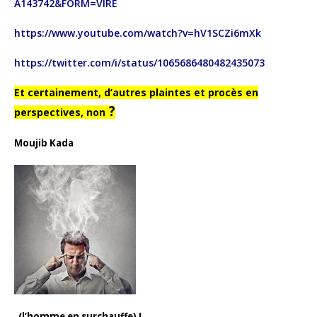
A143742&FORM=VIRE
https://www.youtube.com/watch?v=hV1SCZi6mXk
https://twitter.com/i/status/1065686480482435073
Et certainement, d’autres plaintes et procès en
?
perspectives, non
Moujib Kada
(l’homme en surchauffe) !