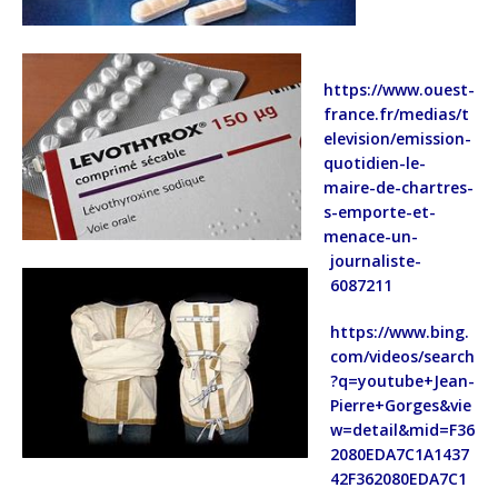
https://www.ouest-
france.fr/medias/t
elevision/emission-
quotidien-le-
maire-de-chartres-
s-emporte-et-
menace-un-
journaliste-
6087211
https://www.bing.
com/videos/search
?q=youtube+Jean-
Pierre+Gorges&vie
w=detail&mid=F36
2080EDA7C1A1437
42F362080EDA7C1