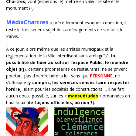
Chartres
, vont (espérons-le) mettre en valeur le site et le
monument (?)
MédiaChartres
a précédemment évoqué la question, il
reste le très sérieux sujet des aménagements de surface, le
Parvis.
À ce jour, alors même que les arrêtés municipaux et la
réglementation de la Ville interdisent sans ambiguïté,
la
possibilité de fixer au sol
sur l’espace Public
,
le moindre
objet
(
PJ
), certains propriétaires de restaurants, ne se privent
pourtant pas d »enfreindre la loi, sans que
PERSONNE
,
ne
s’offusque (
y compris, les services sensés faire respecter
l’ordre
), idem pour les sociétés de constructions … Il ne fait
aucun doute possible, sur les «
mansuétudes
» ordonnées en
haut-lieux (
de façons
officielles, où non ?
).