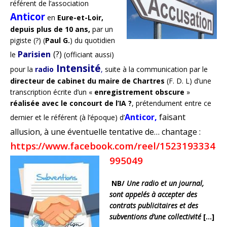
référent de l’association
Anticor
en
Eure-et-Loir,
depuis plus de 10 ans,
par un
pigiste (?) (
Paul G.
) du quotidien
Parisien
(?)
le
(officiant aussi)
Intensité
pour la
radio
,
suite à la communication par le
directeur de cabinet du maire de Chartres
(F. D. L) d’une
transcription écrite d’un «
enregistrement obscure
»
réalisée avec le concourt de l’IA
?
, prétendument entre ce
Anticor,
faisant
dernier et le référent (à l’époque) d’
allusion, à une éventuelle tentative de… chantage :
https://www.facebook.com/reel/1523193334
995049
NB/
Une radio et un journal,
sont appelés à accepter des
contrats publicitaires et des
subventions d’une collectivité
[…]