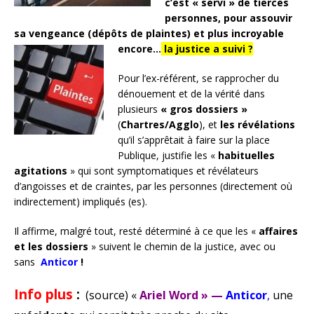
c’est « servi » de tierces
personnes, pour assouvir
sa vengeance (dépôts de plaintes) et plus incroyable
encore…
la justice a suivi ?
Pour l’ex-référent, se rapprocher du
dénouement et de la vérité dans
plusieurs
« gros dossiers »
(
Chartres/Agglo
), et
les révélations
qu’il s’apprêtait à faire sur la place
Publique, justifie les «
habituelles
agitations
» qui sont symptomatiques et révélateurs
d’angoisses et de craintes, par les personnes (directement où
indirectement) impliqués (es).
Il affirme, malgré tout, resté déterminé à ce que les «
affaires
et les dossiers
» suivent le chemin de la justice, avec ou
sans
Anticor
!
Info plus
:
(source) «
Ariel Word
» —
Anticor
,
une