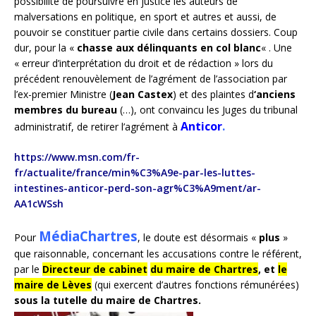
possibilité de poursuivre en justice les auteurs de
malversations en politique, en sport et autres et aussi, de
pouvoir se constituer partie civile dans certains dossiers. Coup
dur, pour la «
chasse aux délinquants en col blanc
« . Une
« erreur d’interprétation du droit et de rédaction » lors du
précédent renouvèlement de l’agrément de l’association par
l’ex-premier Ministre (
Jean Castex
) et des plaintes d
‘anciens
membres du bureau
(…), ont convaincu les Juges du tribunal
Anticor
.
administratif, de retirer l’agrément à
https://www.msn.com/fr-
fr/actualite/france/min%C3%A9e-par-les-luttes-
intestines-anticor-perd-son-agr%C3%A9ment/ar-
AA1cWSsh
MédiaChartres
Pour
, le doute est désormais «
plus
»
que raisonnable, concernant les accusations contre le référent,
par le
Directeur de cabinet
du maire de Chartres
, et
le
maire de Lèves
(qui exercent d’autres fonctions rémunérées)
sous la tutelle du maire de Chartres.