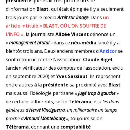
présidente
qui serait très proche du site
d’information
Blast,
qui était épinglée il y a seulement
trois jours par le média
Arrêt sur Image
. Dans
un
article intitulé «
BLAST
, OÙ L’ON SOUFFRE DE
L’INFO »
, la journaliste
Alizée Vincent
dénonce un
«
management brutal
»
dans ce
néo-média
lancé il y a
bientôt trois ans. Deux anciens membres d’
Anticor
se
sont retourné contre l’association :
Claude Bigel
(ancien vérificateur des comptes de l’association, exclu
en septembre 2020) et
Yves Sassiaut
. Ils reprochent
entre autres à la
présidente
sa proximité avec
Blast
,
mais aussi l’idéologie partisane
«
jugé trop à gauche
»
de certains adhérents, selon
Télérama
, et
« les dons
généreux d’
Hervé Vinciguerra,
un milliardaire un temps
proche d’
Arnaud Montebourg
»
, toujours selon
Télérama
, donnant une
comptabilité