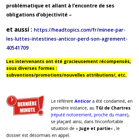
problématique et allant à l’encontre de ses
obligations d’objectivité –
et aussi :
https://headtopics.com/fr/minee-par-
les-luttes-intestines-anticor-perd-son-agrement-
40541709
Les intervenants ont été gracieusement récompensés,
sous diverses formes :
subventions/promotions/nouvelles attributions/, etc.
Le référent
Anticor
a été condamné, en
première instance, au
TGI de Chartres
(
réputé notoirement, proche du maire
),
se plaçant ainsi, dans l’inconfortable
situation de «
Juge et partie
« , le
dossier est désormais en appel.