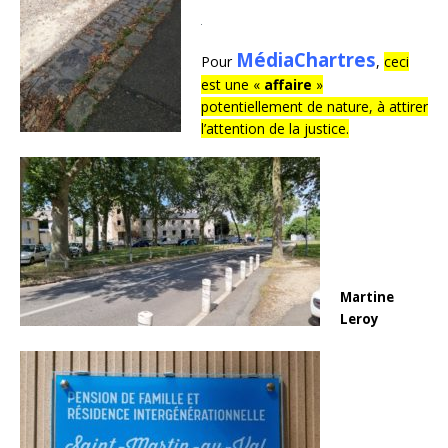
MédiaChartres
Pour
,
ceci
est une «
affaire
»
potentiellement de nature, à attirer
l’attention de la justice.
Martine
Leroy