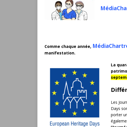
MédiaCha
MédiaChartr
Comme chaque année,
manifestation.
La quar
patrimo
septem
Diffé
Les Jour
Days son
porter u
égaleme