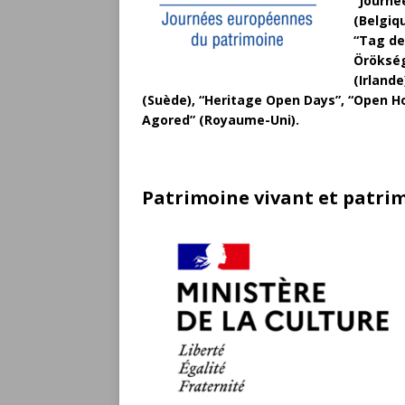
“Journé
(Belgiq
“Tag de
Örökség
(Irland
(Suède), “Heritage Open Days”, “Open H
Agored” (Royaume-Uni).
Patrimoine vivant et patri