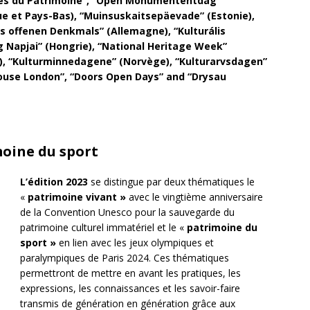
es du Patrimoine”, “Open Monumententdag”
ue et Pays-Bas), “Muinsuskaitsepäevade” (Estonie),
s offenen Denkmals” (Allemagne), “Kulturális
 Napjai” (Hongrie), “National Heritage Week”
e), “Kulturminnedagene” (Norvège), “Kulturarvsdagen”
ouse London”, “Doors Open Days” and “Drysau
moine du sport
L’édition 2023
se distingue par deux thématiques le
«
patrimoine vivant »
avec le vingtième anniversaire
de la Convention Unesco pour la sauvegarde du
patrimoine culturel immatériel et le «
patrimoine du
sport »
en lien avec les jeux olympiques et
paralympiques de Paris 2024. Ces thématiques
permettront de mettre en avant les pratiques, les
expressions, les connaissances et les savoir-faire
transmis de génération en génération grâce aux