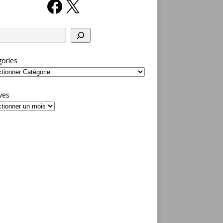
ories
ves