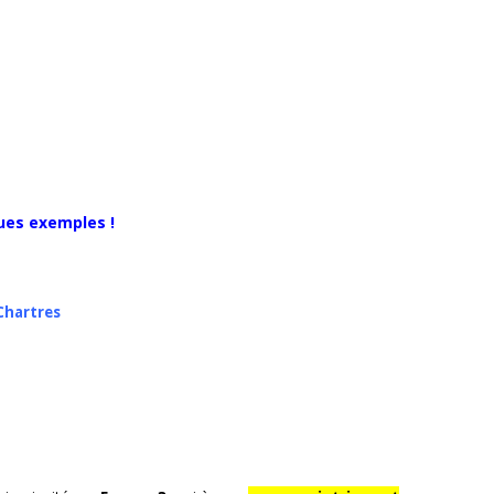
ues exemples !
Cha
rtres