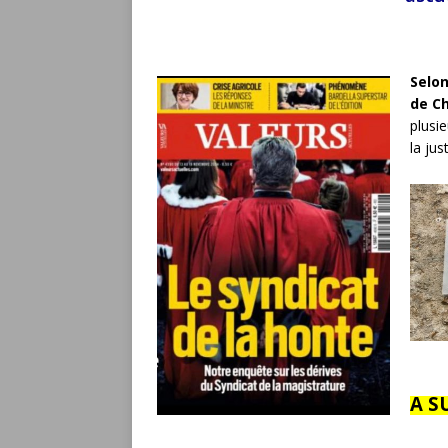
Selo
de C
plusi
la jus
A S