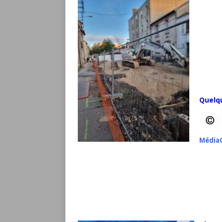
Quelq
Média