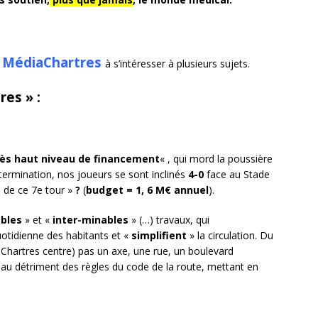
MédiaChartres
t
à s’intéresser à plusieurs sujets.
res » :
rès haut niveau de financement
« , qui mord la poussière
termination, nos joueurs se sont inclinés
4-0
face au Stade
 de ce 7e tour »
?
(
budget = 1, 6 M€ annuel
).
bles
» et «
inter-minables
» (…) travaux, qui
uotidienne des habitants et «
simplifient
» la circulation. Du
t Chartres centre) pas un axe, une rue, un boulevard
s au détriment des règles du code de la route, mettant en