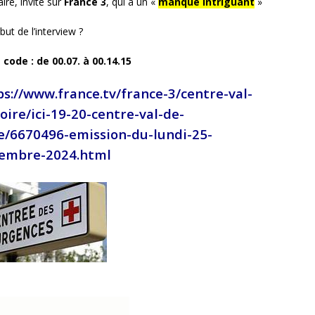
ire, invité sur
France 3
, qui à un «
manque intriguant
»
but de l’interview ?
code : de 00.07. à 00.14.15
ps://www.france.tv/france-3/centre-val-
loire/ici-19-20-centre-val-de-
re/6670496-emission-du-lundi-25-
embre-2024.html