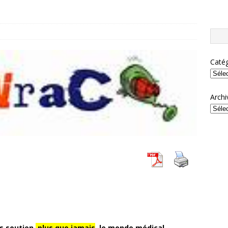
Catég
Archi
 soutien,
plus que jamais
, le monde médical.