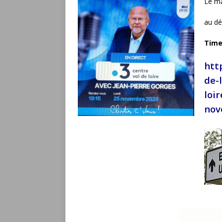
Le ma
au dé
Time 
htt
de-
loi
nov