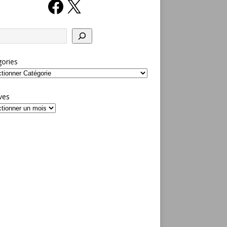
ories
ves