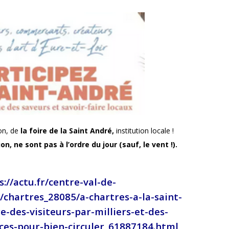
ion, de
la foire de la Saint André,
institution locale !
on, ne sont pas à l’ordre du jour (sauf, le vent !).
s://actu.fr/centre-val-de-
e/chartres_28085/a-chartres-a-la-saint-
e-des-visiteurs-par-milliers-et-des-
ces-pour-bien-circuler_61887184.html