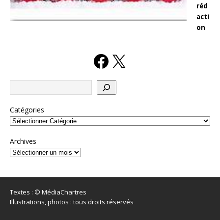
réd
acti
on
Catégories
Archives
Textes : © MédiaChartres
Illustrations, photos : tous droits réservés