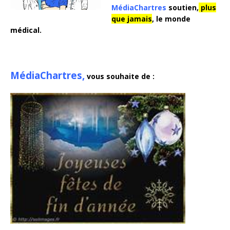
MédiaChartres
soutien,
plus
que jamais
, le monde
médical.
MédiaChartres,
vous souhaite de :