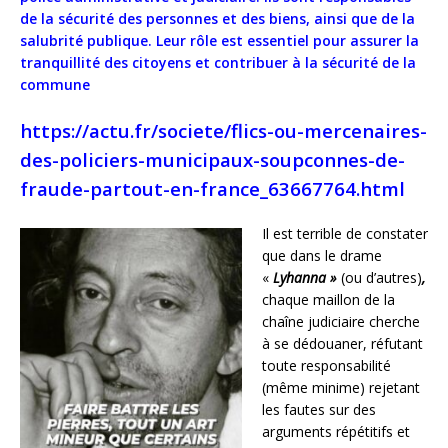
de
la
sécurité
des
personnes
et
des
biens,
ainsi
que
de
la
salubrité
publique.
Leur
rôle
est
essentiel
pour
assurer
la
tranquillité
des
citoyens
et
contribuer
à
la
sécurité
de
la
commune
https://actu.fr/societe/flics-ou-mercenaires-
des-policiers-municipaux-soupconnes-de-
fraude-partout-en-france_63667764.html
Il est terrible de constater
que dans le drame
«
Lyhanna »
(ou d’autres)
,
chaque maillon de la
chaîne judiciaire cherche
à se dédouaner, réfutant
toute responsabilité
(même minime) rejetant
les fautes sur des
arguments répétitifs et