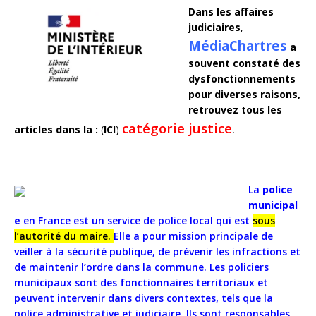
Dans les affaires
judiciaires
,
MédiaChartres
a
souvent constaté des
dysfonctionnements
pour diverses
raisons,
retrouvez tous les
catégorie justice
.
articles dans la :
(
ICI
)
La
police
municipal
e
en
France
est
un
service
de
police
local
qui
est
sous
l’autorité
du
maire.
Elle
a
pour
mission
principale
de
veiller
à
la
sécurité
publique,
de
prévenir
les
infractions
et
de
maintenir
l’ordre
dans
la
commune.
Les
policiers
municipaux
sont
des
fonctionnaires
territoriaux
et
peuvent
intervenir
dans
divers
contextes,
tels
que
la
police
administrative
et
judiciaire.
Ils
sont
responsables