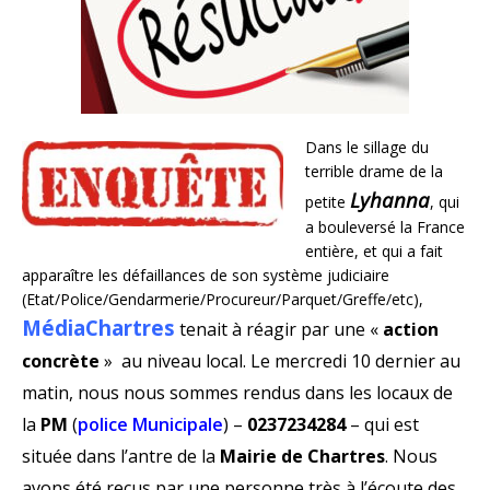
Dans le sillage du
terrible drame de la
Lyhanna
petite
, qui
a bouleversé la France
entière, et qui a fait
apparaître les défaillances de son système judiciaire
(Etat/Police/Gendarmerie/Procureur/Parquet/Greffe/etc),
MédiaChartres
tenait à réagir par une «
action
concrète
» au niveau local. Le mercredi 10 dernier au
matin, nous nous sommes rendus dans les locaux de
la
PM
(
police Municipale
) –
0237234284
– qui est
située dans l’antre de la
Mairie de Chartres
. Nous
avons été reçus par une personne très à l’écoute des