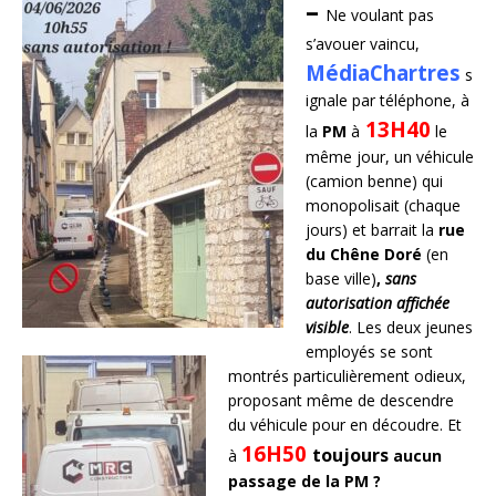
–
Ne voulant pas
s’avouer vaincu,
MédiaChartres
s
ignale par téléphone, à
13H40
la
PM
à
le
même jour, un véhicule
(camion benne) qui
monopolisait (chaque
jours) et barrait la
rue
du Chêne Doré
(en
base ville)
,
sans
autorisation affichée
visible
. Les deux jeunes
employés se sont
montrés particulièrement odieux,
proposant même de descendre
du véhicule pour en découdre. Et
16H50
toujours
à
aucun
passage de la
PM ?