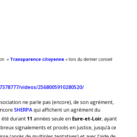
ion »
Transparence citoyenne
» lors du dernier conseil
7378777/videos/2568005910280520/
sociation ne parle pas (encore), de son
agrément,
ncore
SHERPA
qui affichent un agrément du
 été durant
11
années seule en
Eure-et-Loir
, ayant
reux signalements et procès en justice, jusqu’à ce
sse (après de multiples tentatives) et avec l’aide de