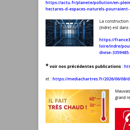
https://actu.fr/planete/pollution/en-plei
hectares-d-espaces-naturels-pourraient
La construction
(Indre) est dan
https://france3
loire/indre/po
divise-3359485
*
voir nos précédentes publications
:
ht
et :
https://mediachartres.fr/2026/06/08/
Mauvais
grand r