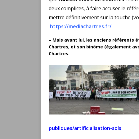
deux complices, à faire accuser le réfé
mettre définitivement sur la touche
(vo
https://mediachartres.fr/
–
Mais avant lui,
l
es anciens référents ét
Chartres, et son binôme (également avo
Chartres.
publiques/artificialisation-sols