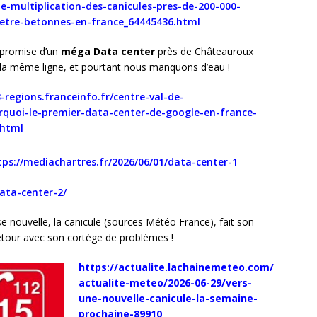
ne-multiplication-des-canicules-pres-de-200-000-
-etre-betonnes-en-france_64445436.html
 promise d’un
méga Data center
près de Châteauroux
s la même ligne, et pourtant nous manquons d’eau !
-regions.franceinfo.fr/centre-val-de-
urquoi-le-premier-data-center-de-google-en-france-
.html
tps://mediachartres.fr/2026/06/01/data-center-1
data-center-2/
e nouvelle, la canicule (sources Météo France), fait son
etour avec son cortège de problèmes !
https://actualite.lachainemeteo.com/
actualite-meteo/2026-06-29/vers-
une-nouvelle-canicule-la-semaine-
prochaine-89910