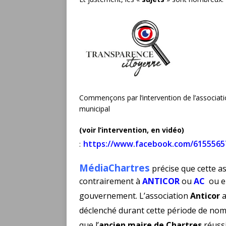
Commençons par l’intervention de l’associat
municipal
(voir l’intervention, en vidéo)
https://www.facebook.com/6155565
:
MédiaChartres
précise que cette as
contrairement à
ANTICOR
ou
AC
ou e
gouvernement. L’association
Anticor
a
déclenché durant cette période de nomb
que l’
ancien maire de Chartres
réussi