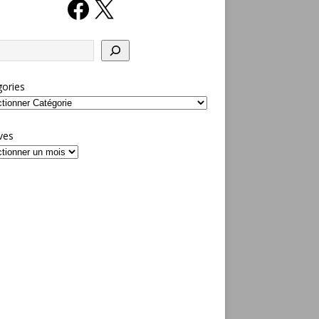
ories
ves