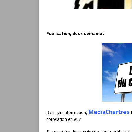
Publication, deux semaines.
MédiaChartres
Riche en information,
corrélation en eux.
Et justement, les «
sujets
» sont nombreux.