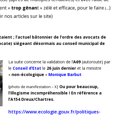
rent «
trop gênan
t » zélé et efficace, pour le faire
…)
(
ir nos articles sur le site)
aient ; l’actuel bâtonnier de l’ordre des avocats de
cate) siégeant désormais au conseil municipal de
La suite concerne la validation de l’
A69
(autoroute) par
le
Conseil d’Etat
le
26 juin dernier
et la ministre
«
non-écologique
»
Monique Barbut
(
)
Ou pour beaucoup,
photo de manifestation – X
l’illogisme incompréhensible !
En référence a
l’A154 Dreux/Chartres.
https://www.ecologie.gouv.fr/politiques-