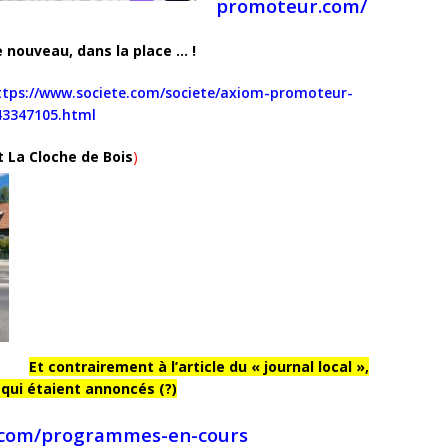
promoteur.com/
e nouveau, dans la place … !
ttps://www.societe.com/societe/axiom-promoteur-
43347105.html
t La Cloche de Bois
)
Et contrairement à l’article du « journal local »,
ui étaient annoncés (?)
.com/programmes-en-cours