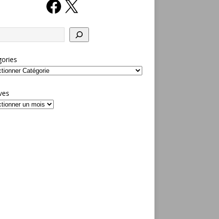
ories
ves