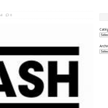
sé
0
Catég
Archi