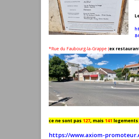
L
h
8
*Rue du Faubourg-la-Grappe
(
ex restauran
ce ne sont pas
127
, mais
141
logements q
https://www.axiom-promoteur