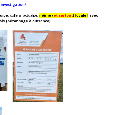
-investigation/
quipe
, colle à l’actualité,
même (
et surtout
) locale !
avec
s sols (bétonnage à outrance).