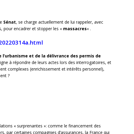
le
Sénat
, se charge actuellement de lui rappeler, avec
s, pour encadrer et stopper les «
massacres
« .
p20220314a.html
e l’urbanisme et de la délivrance des permis de
ligne à répondre de leurs actes lors des interrogatoires, et
cent complexes (enrichissement et intérêts
personnel),
ent ?
lations « surprenantes »: comme le financement des
rs, par certaines compagnies d’assurances, la France qui