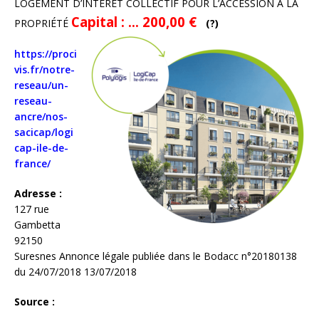
LOGEMENT D’INTÉRÊT COLLECTIF POUR L’ACCESSION A LA
Capital : …
200,00 €
PROPRIÉTÉ
(?)
https://proci
vis.fr/notre-
reseau/un-
reseau-
ancre/nos-
sacicap/logi
cap-ile-de-
france/
Adresse :
127 rue
Gambetta
92150
Suresnes Annonce légale publiée dans le Bodacc n°20180138
du 24/07/2018 13/07/2018
Source :