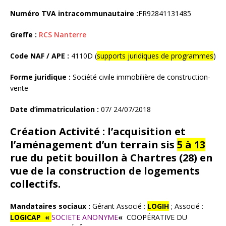
Numéro TVA intracommunautaire :
FR92841131485
Greffe :
RCS Nanterre
Code NAF / APE :
4110D (
supports juridiques de programmes
)
Forme juridique :
Société civile immobilière de construction-
vente
Date d’immatriculation :
07/ 24/07/2018
Création
Activité :
l’acquisition et
l’aménagement d’un terrain sis
5 à 13
rue du petit bouillon à Chartres (28) en
vue de la construction de logements
collectifs.
Mandataires sociaux :
Gérant Associé :
LOGIH
; Associé :
LOGICAP «
SOCIETE ANONYME
«
COOPÉRATIVE DU