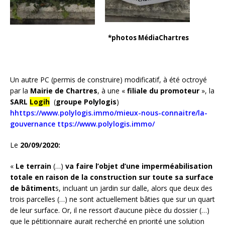
*photos MédiaChartres
Un autre PC (permis de construire) modificatif, à été octroyé
par la
Mairie de
Chartres
, à une «
filiale du promoteur
», la
SARL
Logih
(
groupe Polylogis
)
hhttps://www.polylogis.immo/mieux-nous-connaitre/la-
gouvernance ttps://www.polylogis.immo/
Le
20/09/2020:
«
Le terrain
(…)
va faire l’objet d’une imperméabilisation
totale en raison de la construction sur toute sa surface
de bâtiment
s, incluant un jardin sur dalle, alors que deux des
trois parcelles (…) ne sont actuellement bâties que sur un quart
de leur surface. Or, il ne ressort d’aucune pièce du dossier (…)
que le pétitionnaire aurait recherché en priorité une solution