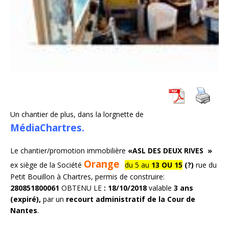
Un chantier de plus, dans la lorgnette de
MédiaChartres.
Le chantier/promotion immobilière
«ASL DES DEUX RIVES »
Orange
ex siège de la Société
du 5 au
13 OU 15
(?)
rue du
Petit Bouillon à Chartres, permis de construire:
280851800061
OBTENU LE
: 18/10/2018
valable
3 ans
(expiré),
par un
recourt administratif de la Cour de
Nantes
.