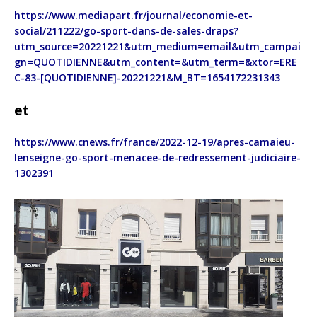
https://www.mediapart.fr/journal/economie-et-
social/211222/go-sport-dans-de-sales-draps?
utm_source=20221221&utm_medium=email&utm_campai
gn=QUOTIDIENNE&utm_content=&utm_term=&xtor=ERE
C-83-[QUOTIDIENNE]-20221221&M_BT=1654172231343
et
https://www.cnews.fr/france/2022-12-19/apres-camaieu-
lenseigne-go-sport-menacee-de-redressement-judiciaire-
1302391