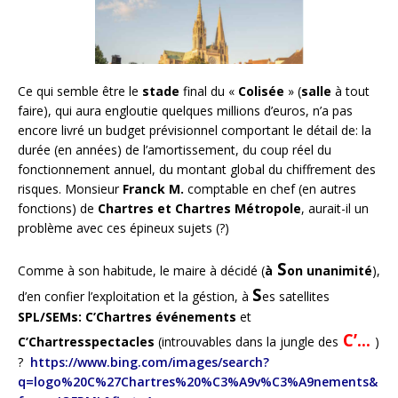
Ce qui semble être le
stade
final du «
Colisée
» (
salle
à tout
faire), qui aura engloutie quelques millions d’euros, n’a pas
encore livré un budget prévisionnel comportant le détail de: la
durée (en années) de l’amortissement, du coup réel du
fonctionnement annuel, du montant global du chiffrement des
risques. Monsieur
Franck M.
comptable en chef (en autres
fonctions) de
Chartres et Chartres Métropole
, aurait-il un
problème avec ces épineux sujets (?)
S
Comme à son habitude, le maire à décidé (
à
on unanimité
),
S
d’en confier l’exploitation et la géstion, à
es satellites
SPL/SEMs:
C’Chartres événements
et
C’…
C’Chartresspectacles
(introuvables dans la jungle des
)
?
https://www.bing.com/images/search?
q=logo%20C%27Chartres%20%C3%A9v%C3%A9nements&