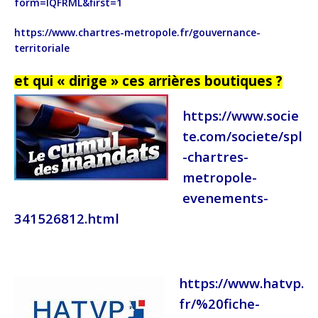
form=IQFRML&first=1
https://www.chartres-metropole.fr/gouvernance-
territoriale
et qui « dirige » ces arrières boutiques ?
https://www.socie
te.com/societe/spl
-chartres-
metropole-
evenements-
341526812.html
https://www.hatvp.
fr/%20fiche-