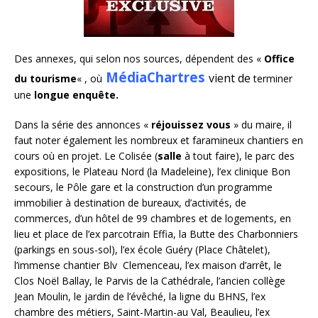
Des annexes, qui selon nos sources, dépendent des «
Office
MédiaChartres
vient de
du tourisme
« , où
terminer
une
longue enquête.
Dans la série des annonces «
réjouissez vous
» du maire, il
faut noter également les nombreux et faramineux chantiers en
cours où en projet. Le Colisée (
salle
à tout faire), le parc des
expositions, le Plateau Nord (la Madeleine), l’ex clinique Bon
secours, le Pôle gare et la construction d’un programme
immobilier à destination de bureaux, d’activités, de
commerces, d’un hôtel de 99 chambres et de logements, en
lieu et place de l’ex parcotrain Effia, la Butte des Charbonniers
(parkings en sous-sol), l’ex école Guéry (Place Châtelet),
l’immense chantier Blv Clemenceau, l’ex maison d’arrêt, le
Clos Noël Ballay, le Parvis de la Cathédrale, l’ancien collège
Jean Moulin, le jardin de l’évêché, la ligne du BHNS, l’ex
chambre des métiers, Saint-Martin-au Val, Beaulieu, l’ex